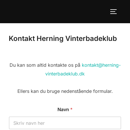
Videre
til
SLÅ NA
indhold
Kontakt Herning Vinterbadeklub
Du kan som altid kontakte os på
kontakt@herning-
vinterbadeklub.dk
Ellers kan du bruge nedenstående formular.
Navn
*