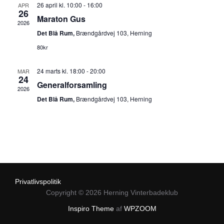
o
h
26 april kl. 10:00
-
16:00
APR
26
t
.
Maraton Gus
e
2026
Det Blå Rum,
Brændgårdvej 103, Herning
i
d
80kr
V
o
i
24 marts kl. 18:00
-
20:00
MAR
n
24
Generalforsamling
s
2026
a
Det Blå Rum,
Brændgårdvej 103, Herning
n
i
f
n
v
g
i
e
s
Privatlivspolitik
r
Copyright © 2026 Herning Vinterbadeklub
N
n
Inspiro Theme
af
WPZOOM
a