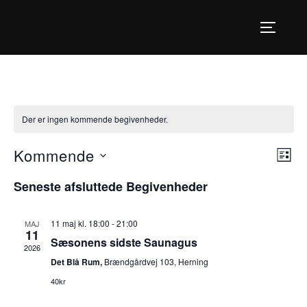
Videre
til
SLÅ NA
indhold
Der er ingen kommende begivenheder.
Kommende
B
N
LIST
V
e
a
Seneste afsluttede Begivenheder
æ
g
v
l
i
11 maj kl. 18:00
-
21:00
MAJ
11
g
i
Sæsonens sidste Saunagus
v
2026
d
Det Blå Rum,
Brændgårdvej 103, Herning
e
g
a
40kr
n
t
a